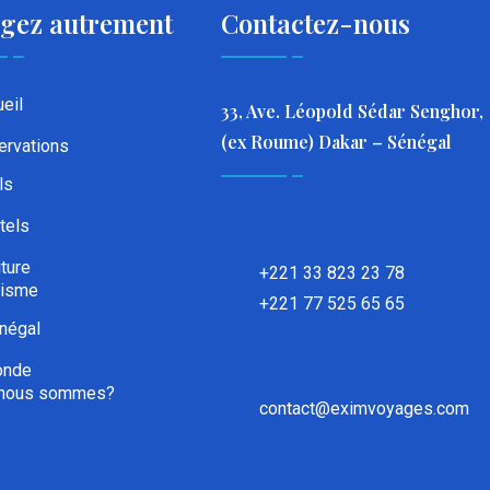
gez autrement
Contactez-nous
eil
33, Ave. Léopold Sédar Senghor,
(ex Roume) Dakar – Sénégal
ervations
ls
tels
iture
+221 33 823 23 78
risme
+221 77 525 65 65
négal
nde
 nous sommes?
contact@eximvoyages.com