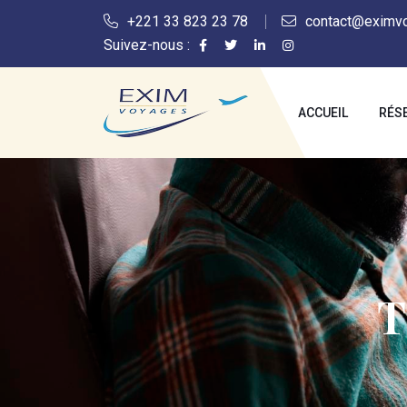
+221 33 823 23 78
contact@eximv
Suivez-nous :
ACCUEIL
RÉS
T