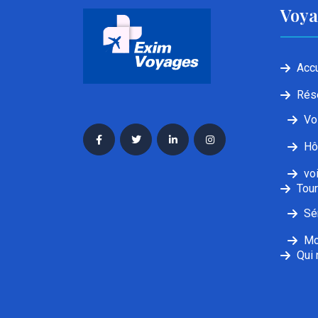
Voya
Accu
Rés
Vo
Hô
vo
Tou
Sé
Mo
Qui