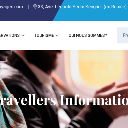
oyages.com
33, Ave. Léopold Sédar Senghor, (ex Roume) 
ERVATIONS
TOURISME
QUI NOUS SOMMES?
ravellers Informati