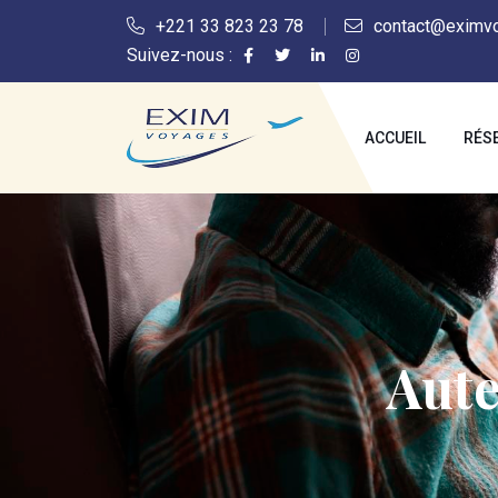
+221 33 823 23 78
contact@eximv
Suivez-nous :
ACCUEIL
RÉS
Aute