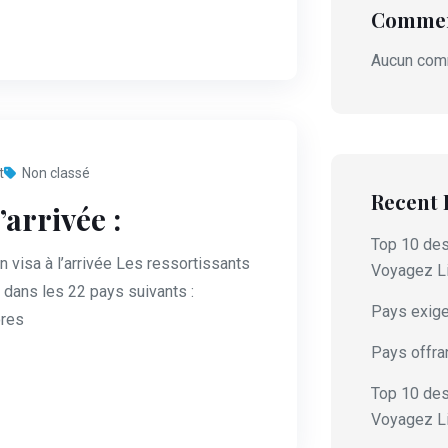
Commen
Aucun comm
t
Non classé
Recent 
’arrivée :
Top 10 des
un visa à l’arrivée Les ressortissants
Voyagez Li
e dans les 22 pays suivants :
Pays exigea
ores
Pays offrant
Top 10 des
Voyagez L