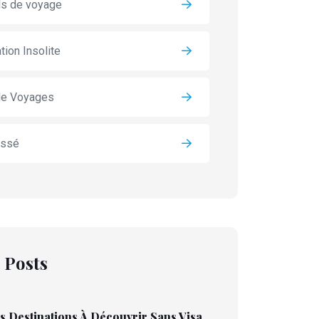
ls de voyage
tion Insolite
de Voyages
assé
 Posts
s Destinations À Découvrir Sans Visa