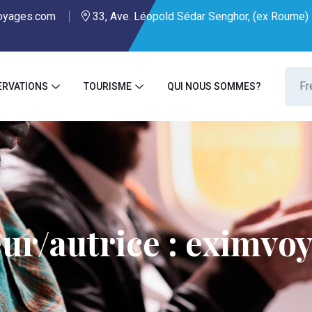
oyages.com
33, Ave. Léopold Sédar Senghor, (ex Roume) 
ERVATIONS
TOURISME
QUI NOUS SOMMES?
ur/autrice :
eximvoy